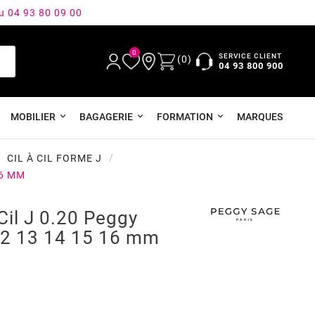
au 04 93 80 09 00
0
SERVICE CLIENT
(0)
04 93 800 900
MOBILIER
BAGAGERIE
FORMATION
MARQUES
CIL À CIL FORME J
16 MM
Cil J 0.20 Peggy
12 13 14 15 16 mm