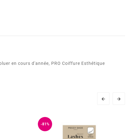
oluer en cours d'année, PRO Coiffure Esthétique


-81%