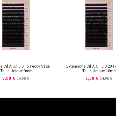
s Cil À Cil J 0.15 Peggy Sage
Extensions Cil À Cil J 0.20 






Taille Unique 9mm
Taille Unique 10m
5,00 €
5,00 €
24,90 €
24,90 €