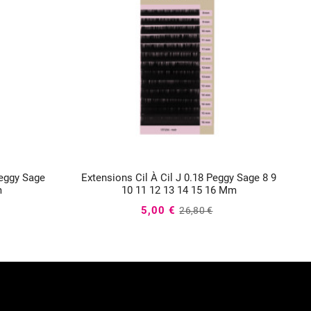
Peggy Sage
Extensions Cil À Cil J 0.18 Peggy Sage 8 9
E



m
10 11 12 13 14 15 16 Mm
5,00 €
26,80 €