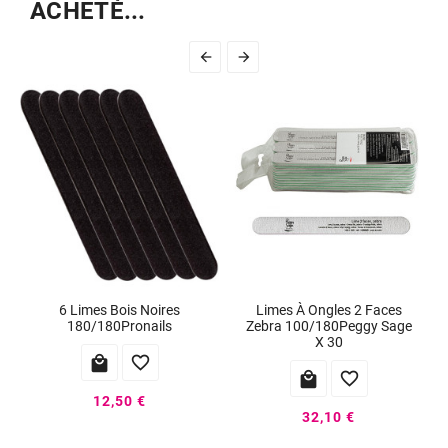
ACHETÉ...


6 Limes Bois Noires
Limes À Ongles 2 Faces
180/180Pronails
Zebra 100/180Peggy Sage
X 30




12,50 €
32,10 €