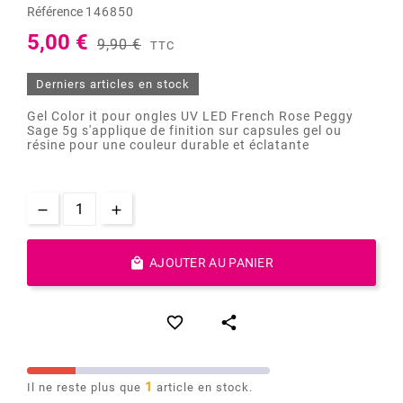
Référence
146850
5,00 €
9,90 €
TTC
Derniers articles en stock
Gel Color it pour ongles UV LED French Rose Peggy
Sage 5g s'applique de finition sur capsules gel ou
résine pour une couleur durable et éclatante

AJOUTER AU PANIER


1
Il ne reste plus que
article en stock.