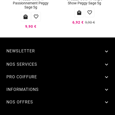
Passionnement Peggy
Show Peggy Sage 5g
Sage 5g




6,92 €
9,90 €
9,90 €
NEWSLETTER


NOS SERVICES

PRO COIFFURE

INFORMATIONS

NOS OFFRES