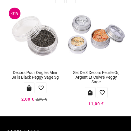
-31%
Décors Pour Ongles Mini
Set De 3 Decors Feuille Or,
Balls Black Peggy Sage 3g
Argent Et Cuivré Peggy
Sage




2,00 €
2,90 €
11,00 €