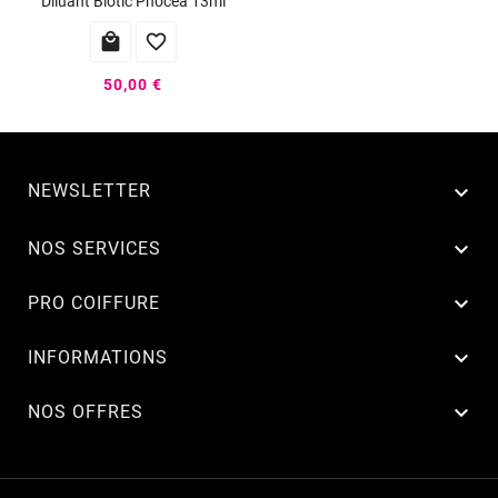
Diluant Biotic Phocea 13ml


50,00 €
NEWSLETTER


NOS SERVICES

PRO COIFFURE

INFORMATIONS

NOS OFFRES