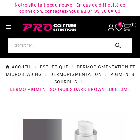
Notre site fait peau neuve ! En cas de difficulté de
connexion, contactez-nous au 04 93 80 09 00
(0)
0


ACCUEIL
ESTHETIQUE
DERMOPIGMENTATION ET
MICROBLADING
DERMOPIGMENTATION
PIGMENTS
SOURCILS
DERMO PIGMENT SOURCILS DARK BROWN EB0813ML