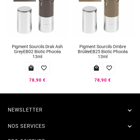
Pigment Sourcils Drak Ash
Pigment Sourcils Ombre
GreyEB02 Biotic Phocéa
BrûléeEB25 Biotic Phocéa
13ml
13ml




78,90 €
78,90 €
NEWSLETTER


NOS SERVICES