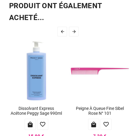
PRODUIT ONT ÉGALEMENT
ACHETÉ...


Dissolvant Express
Peigne À Queue Fine Sibel
Acétone Peggy Sage 990ml
Rose N° 101




15,90 €
7,20 €