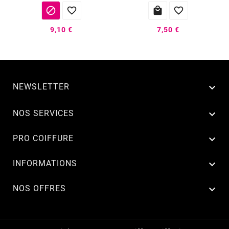




9,10 €
7,50 €
NEWSLETTER


NOS SERVICES

PRO COIFFURE

INFORMATIONS

NOS OFFRES