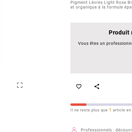
Pigment Lèvres Light Rose B
et organique à la formule ép
Produit
Vous êtes un professionn



1
Il ne reste plus que
article en
Professionnels : découvr