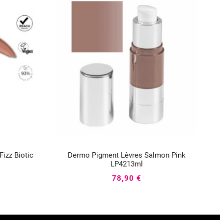
izz Biotic
Dermo Pigment Lèvres Salmon Pink
P



LP4213ml
78,90 €