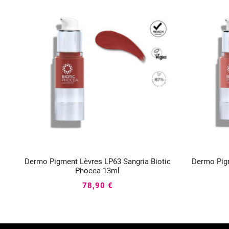
Dermo Pigment Lèvres LP63 Sangria Biotic
Dermo Pigm



Phocea 13ml
78,90 €