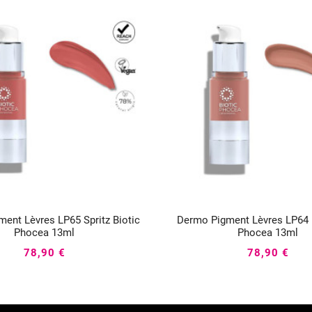
ent Lèvres LP65 Spritz Biotic
Dermo Pigment Lèvres LP64 F






Phocea 13ml
Phocea 13ml
78,90 €
78,90 €