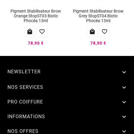
Pigment Stabilisateur Brow
Pigment Stabilisateur Brow
Orange StopST03 Biotic
Grey StopST04 Biotic
Phocéa 13ml
Phocéa 13ml




78,90 €
78,90 €
NEWSLETTER


NOS SERVICES

PRO COIFFURE

INFORMATIONS

NOS OFFRES