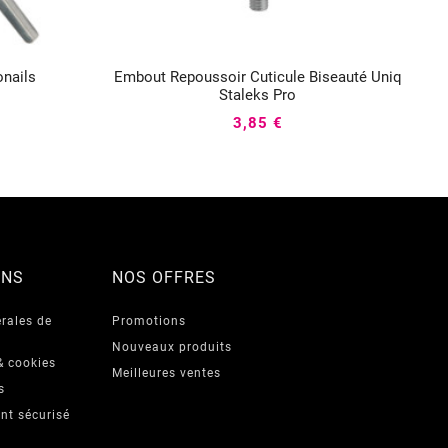
onails
Embout Repoussoir Cuticule Biseauté Uniq



Staleks Pro
3,85 €
ONS
NOS OFFRES
rales de
Promotions
Nouveaux produits
& cookies
Meilleures ventes
s
nt sécurisé