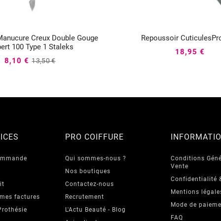
Manucure Creux Double Gouge
Repoussoir CuticulesPr






ert 100 Type 1 Staleks
18,95 €
8,10 €
13,50 €
ICES
PRO COIFFURE
INFORMATI
commande
Qui sommes-nous ?
Conditions Géné
Vente
Nos boutiques
Confidentialité 
it
Contactez-nous
Mentions légale
 mes factures
Recrutement
Mode de paieme
Prothésie
L'Actu Beauté - Blog
FAQ