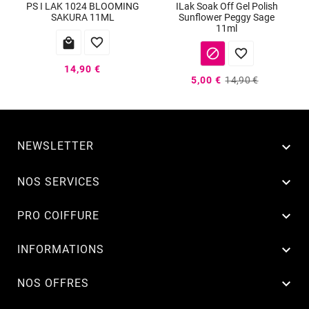
PS I LAK 1024 BLOOMING
ILak Soak Off Gel Polish
SAKURA 11ML
Sunflower Peggy Sage
11ml




14,90 €
5,00 €
14,90 €
NEWSLETTER


NOS SERVICES

PRO COIFFURE

INFORMATIONS

NOS OFFRES