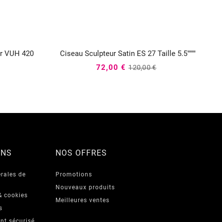
ur VUH 420
Ciseau Sculpteur Satin ES 27 Taille 5.5""""



72,00 €
120,00 €
ONS
NOS OFFRES
rales de
Promotions
Nouveaux produits
& cookies
Meilleures ventes
s
nt sécurisé