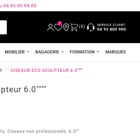
au 04 93 80 09 00
0
SERVICE CLIENT
(0)
04 93 800 900
MOBILIER
BAGAGERIE
FORMATION
MARQUES
R
CISEAUX ECO SCULPTEUR 6.0""""
pteur 6.0""""
s. Ciseaux non professionels. 6.0""