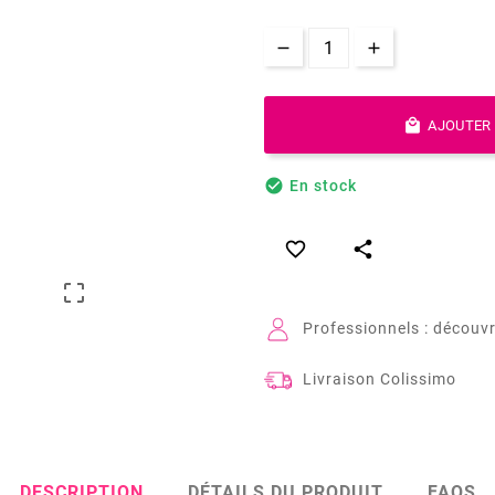

AJOUTER 

En stock



Professionnels : découvr
Livraison Colissimo
DESCRIPTION
DÉTAILS DU PRODUIT
FAQS