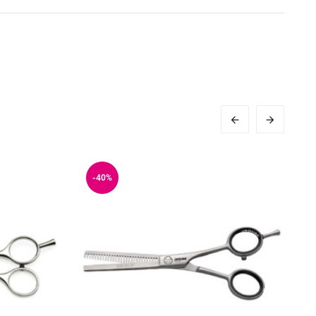


-40%