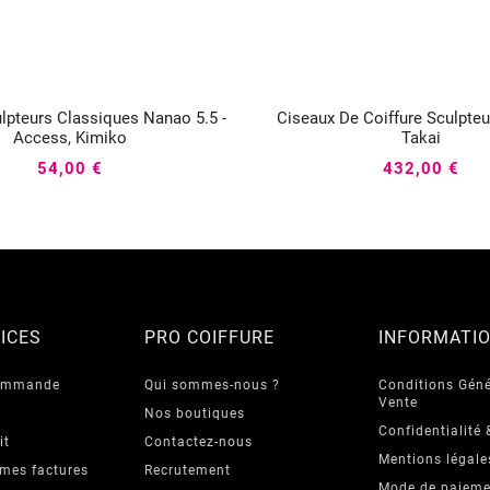
lpteurs Classiques Nanao 5.5 -
Ciseaux De Coiffure Sculpte






Access, Kimiko
Takai
54,00 €
432,00 €
ICES
PRO COIFFURE
INFORMATI
commande
Qui sommes-nous ?
Conditions Géné
Vente
Nos boutiques
Confidentialité 
it
Contactez-nous
Mentions légale
 mes factures
Recrutement
Mode de paieme