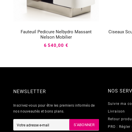
Fauteuil Pedicure Nelbydro Massant
Ciseaux Scu



Nelson Mobilier
6 540,00 €
NOS SERV
NEWSLETTER
Suivre ma 
Inscrivez-vous pour être les premiers informés de
nos nouveautés et bons plans.
Livraison
Retour produ
S’ABONNER
PRO : Régler