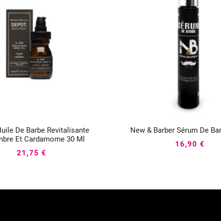
uile De Barbe Revitalisante
New & Barber Sérum De Bar






mbre Et Cardamome 30 Ml
16,90 €
21,75 €