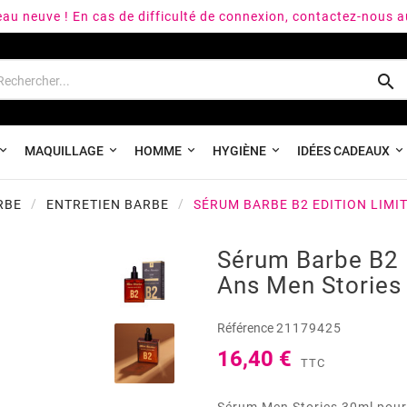
peau neuve ! En cas de difficulté de connexion, contactez-nous 

MAQUILLAGE
HOMME
HYGIÈNE
IDÉES CADEAUX
RBE
ENTRETIEN BARBE
SÉRUM BARBE B2 EDITION LIMI
Sérum Barbe B2 
Ans Men Stories
Référence
21179425
16,40 €
TTC
Sérum Men Stories 30ml pour 