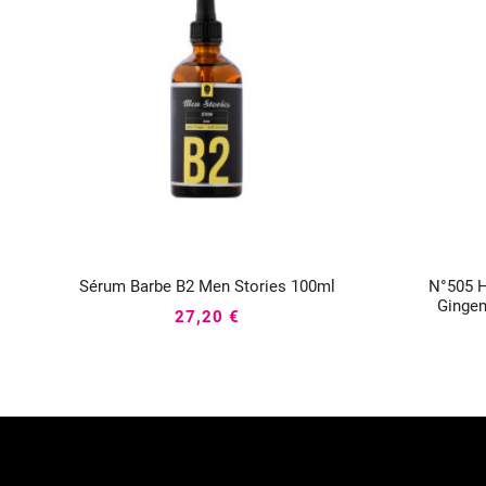
Sérum Barbe B2 Men Stories 100ml
N°505 H



Ginge
27,20 €