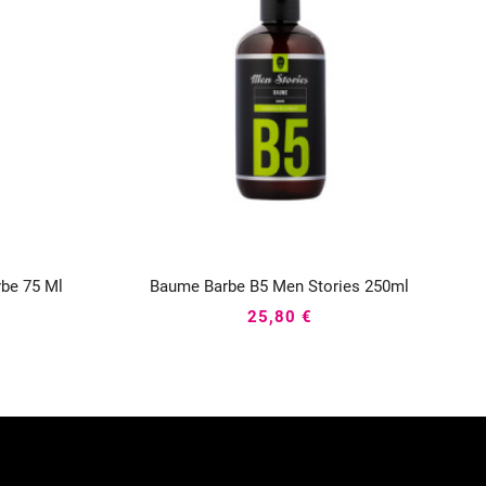
be 75 Ml
Baume Barbe B5 Men Stories 250ml



25,80 €