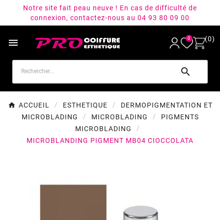
Notre site fait peau neuve ! En cas de difficulté de
connexion, contactez-nous au 04 93 80 09 00
(0)
0


ACCUEIL
ESTHETIQUE
DERMOPIGMENTATION ET
MICROBLADING
MICROBLADING
PIGMENTS
MICROBLADING
MICROBLANDING PIGMENT MB04 CIOCCOLATA