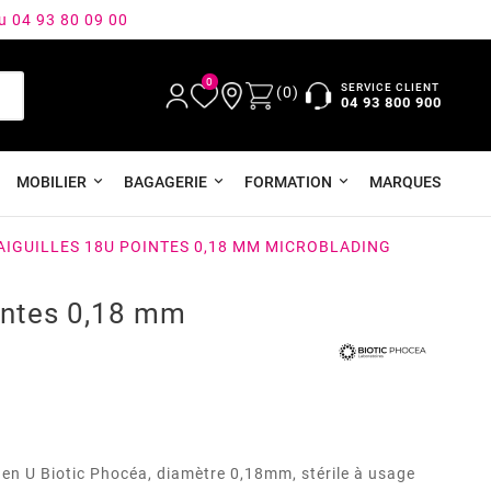
au 04 93 80 09 00
0
SERVICE CLIENT
(0)
04 93 800 900
MOBILIER
BAGAGERIE
FORMATION
MARQUES
AIGUILLES 18U POINTES 0,18 MM MICROBLADING
ointes 0,18 mm
 en U Biotic Phocéa, diamètre 0,18mm, stérile à usage