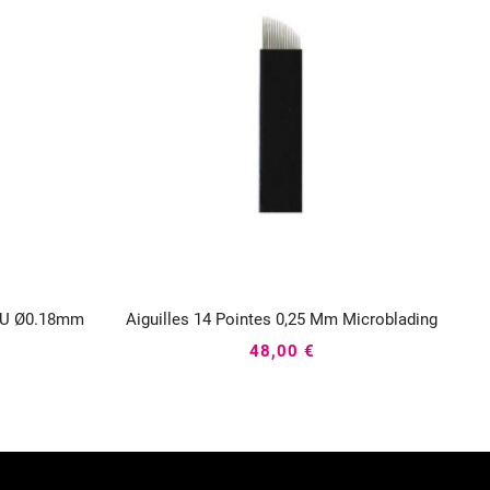
P U Ø0.18mm
Aiguilles 14 Pointes 0,25 Mm Microblading



48,00 €