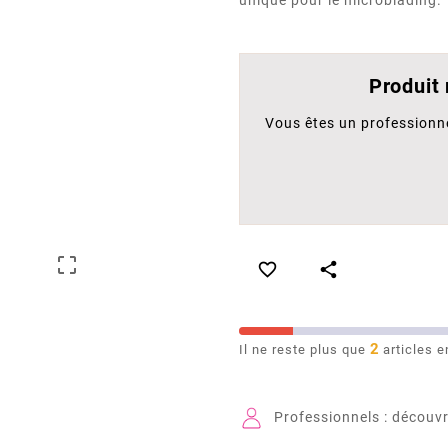
unique pour le microblading.
Produit
Vous êtes un professionn



2
Il ne reste plus que
articles e
Professionnels : découvr