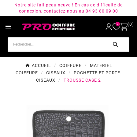
Notre site fait peau neuve ! En cas de difficulté de
connexion, contactez-nous au 04 93 80 09 00
(0)
0


ACCUEIL
COIFFURE
MATERIEL
COIFFURE
CISEAUX
POCHETTE ET PORTE-
CISEAUX
TROUSSE CASE 2