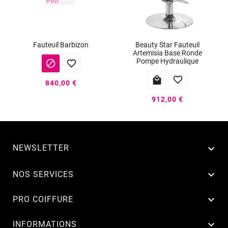
Fauteuil Barbizon
Beauty Star Fauteuil
Artemisia Base Ronde
Pompe Hydraulique




840,00 €
912,00 €
NEWSLETTER


NOS SERVICES

PRO COIFFURE

INFORMATIONS