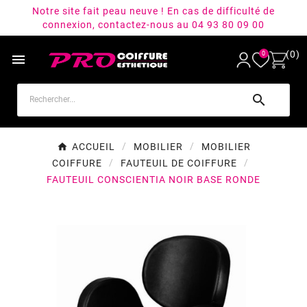
Notre site fait peau neuve ! En cas de difficulté de
connexion, contactez-nous au 04 93 80 09 00
(0)
0


ACCUEIL
MOBILIER
MOBILIER
COIFFURE
FAUTEUIL DE COIFFURE
FAUTEUIL CONSCIENTIA NOIR BASE RONDE