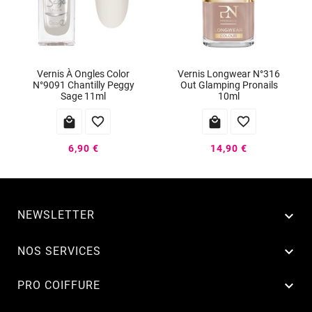
Vernis À Ongles Color
Vernis Longwear N°316
N°9091 Chantilly Peggy
Out Glamping Pronails
Sage 11ml
10ml




6,90 €
14,90 €
NEWSLETTER


NOS SERVICES

PRO COIFFURE