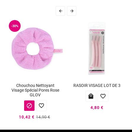


-30%
Chouchou Nettoyant
RASOIR VISAGE LOT DE 3
Visage Spécial Pores Rose
GLOV




4,80 €
10,42 €
14,90 €