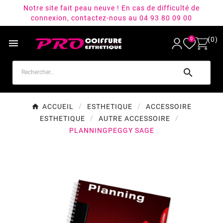
Notre site fait peau neuve ! En cas de difficulté de
connexion, contactez-nous au 04 93 80 09 00
(0)
0


ACCUEIL
ESTHETIQUE
ACCESSOIRE
ESTHETIQUE
AUTRE ACCESSOIRE
PLANNINGPEGGY SAGE