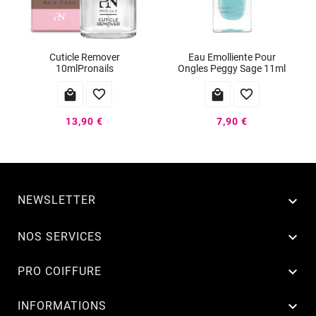
Cuticle Remover
Eau Emolliente Pour
10mlPronails
Ongles Peggy Sage 11ml




13,90 €
7,90 €
NEWSLETTER


NOS SERVICES

PRO COIFFURE

INFORMATIONS