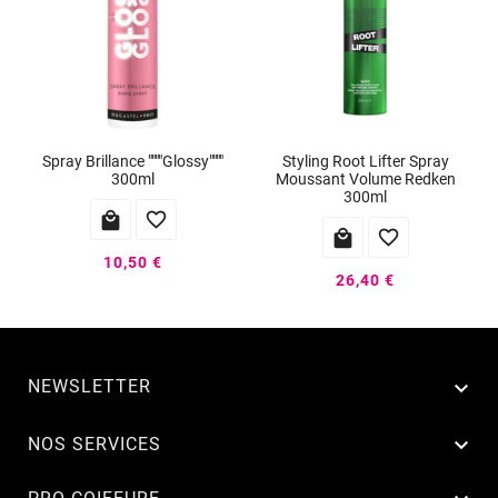
Spray Brillance """"Glossy""""
Styling Root Lifter Spray
300ml
Moussant Volume Redken
300ml




10,50 €
26,40 €
NEWSLETTER


NOS SERVICES