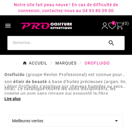
Notre site fait peau neuve ! En cas de difficulté de
connexion, contactez-nous au 04 93 80 09 00
(0)
0


ACCUEIL
MARQUES
OROFLUIDO
Orofluido
(groupe Revlon Professional) est connue pour
son
élixir de beauté
à base d'huiles précieuses (argan, lin,
L'élixir Orofluido s'applique sur cheveux humides ou secs
chia). Le catalogue couvre les soins disciplinants, les
comme un soin sans rinçage qui assouplit la fibre,
huiles et sérums, les masques disciplinants, les
intensifie la brillance et facilite le coiffage. Une marque
shampooings et quelques accessoires de coiffure de
utile pour les
coiffeuses
qui veulent une signature en
cérémonie.
revente reconnaissable au flacon doré, et pour les clientes

Meilleures ventes
qui cherchent un soin de finition multi-usage.