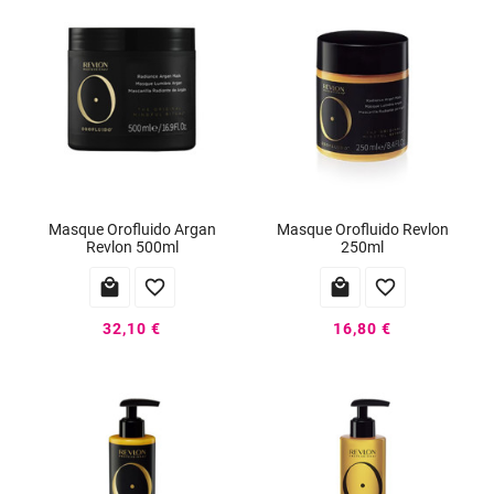
Masque Orofluido Argan
Masque Orofluido Revlon
Revlon 500ml
250ml




32,10 €
16,80 €