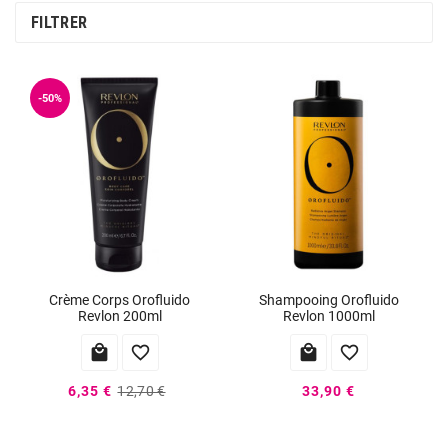
FILTRER
-50%
Crème Corps Orofluido
Shampooing Orofluido
Revlon 200ml
Revlon 1000ml




6,35 €
12,70 €
33,90 €