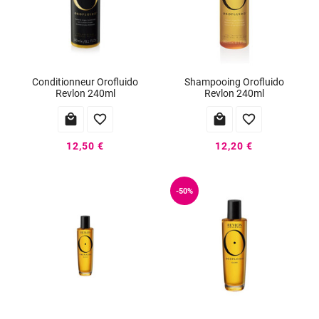
Conditionneur Orofluido
Shampooing Orofluido
Revlon 240ml
Revlon 240ml




12,50 €
12,20 €
-50%