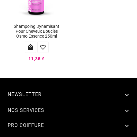
Shampoing Dynamisant
Pour Cheveux Bouclés
Osmo Essence 250ml


11,35 €
NEWSLETTER


NOS SERVICES

PRO COIFFURE