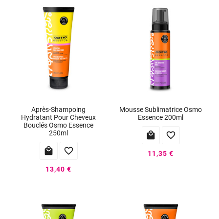
Après-Shampoing
Mousse Sublimatrice Osmo
Hydratant Pour Cheveux
Essence 200ml
Bouclés Osmo Essence
250ml




11,35 €
13,40 €