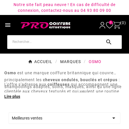
Notre site fait peau neuve ! En cas de difficulté de
connexion, contactez-nous au 04 93 80 09 00
(0)
0


ACCUEIL
MARQUES
OSMO
Osmo
est une marque coiffure britannique qui couvre
principalement les
cheveux ondulés, bouclés et crépus
:
L'offre s'adresse aux
coiffeuses
qui accompagnent une
shampooings adaptés, soins, masques, ainsi qu'une ligne
clientèle aux cheveux texturés et qui veulent une routine
de gels coiffants pour structurer et définir la boucle.
cohérente du lavage au coiffage, et aux particulières qui
cherchent à entretenir leur boucle sans alourdir la fibre.

Meilleures ventes