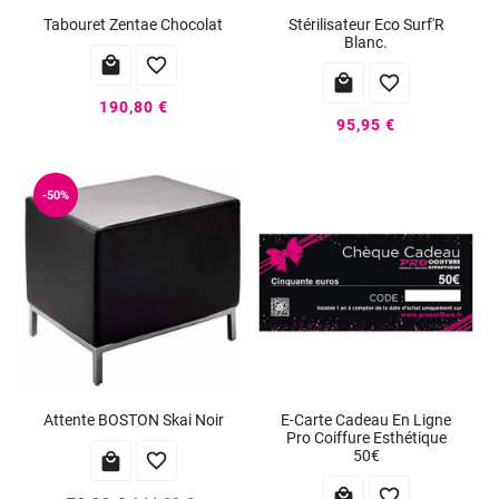
Tabouret Zentae Chocolat
Stérilisateur Eco Surf'R
Blanc.




190,80 €
95,95 €
-50%
Attente BOSTON Skai Noir
E-Carte Cadeau En Ligne
Pro Coiffure Esthétique
50€



