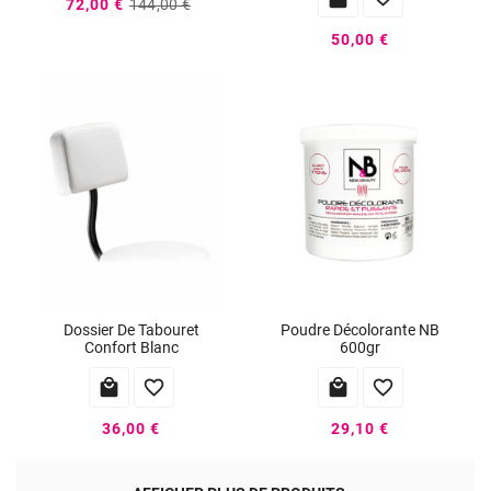
72,00 €
144,00 €
50,00 €
Dossier De Tabouret
Poudre Décolorante NB
Confort Blanc
600gr




36,00 €
29,10 €