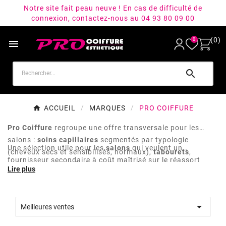
Notre site fait peau neuve ! En cas de difficulté de
connexion, contactez-nous au 04 93 80 09 00
(0)
0


ACCUEIL
MARQUES
PRO COIFFURE
Pro Coiffure
regroupe une offre transversale pour les
salons :
soins capillaires
segmentés par typologie
Une sélection utile pour les
salons
qui veulent un
(cheveux secs et sensibilisés, normaux),
tabourets
,
fournisseur secondaire à coût maîtrisé sur le réassort
optimiseurs et pré-traitements pour les services
courant (consommable soin, assise technique).
techniques.

Meilleures ventes