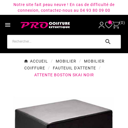
Notre site fait peau neuve ! En cas de difficulté de
connexion, contactez-nous au 04 93 80 09 00
(0)
0


ACCUEIL
MOBILIER
MOBILIER
COIFFURE
FAUTEUIL D'ATTENTE
ATTENTE BOSTON SKAI NOIR