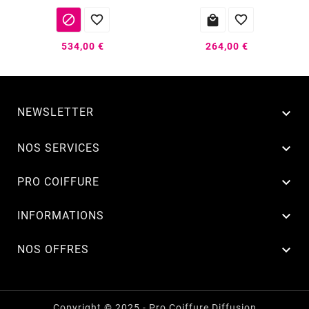




534,00 €
264,00 €
NEWSLETTER


NOS SERVICES

PRO COIFFURE

INFORMATIONS

NOS OFFRES
Copyright © 2025 - Pro Coiffure Diffusion