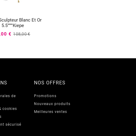
Sculpteur Blanc Et Or



5.5""""Kiepe
,00 €
108,00 €
ONS
NOS OFFRES
rales de
Promotions
Nouveaux produits
& cookies
Meilleures ventes
s
nt sécurisé