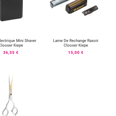
lectrique Mini Shaver
Lame De Rechange Rasoir






Clooser Kiepe
Clooser Kiepe
36,55 €
15,00 €