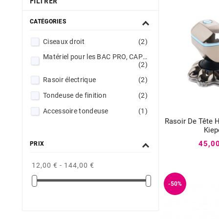
FILTRER
CATÉGORIES
Ciseaux droit
(2)
Matériel pour les BAC PRO, CAP et BTS Esthétique
(2)
Rasoir électrique
(2)
Tondeuse de finition
(2)
Accessoire tondeuse
(1)
Rasoir De Tête 
Ciseaux sculpteur & effileur
(1)


Kiep
Partez en vacances l'esprit léger
45,0
PRIX
(1)
Pince à épiler mors crabe
(1)
12,00 € - 144,00 €
Sèche-cheveux
(1)
-50%
Tondeuse de coupe
(1)