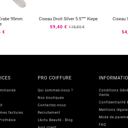
 Crabe 95mm
Ciseau Droit Silver 5.5"""" Kiepe
Ciseau 




e
59,40 €
118,80 €
5 €
54
ICES
PRO COIFFURE
INFORMATI
commande
Qui sommes-nous ?
Conditions Géné
Vente
Nos boutiques
Confidentialité 
it
Contactez-nous
Mentions légale
 mes factures
Recrutement
Mode de paieme
Prothésie
L'Actu Beauté - Blog
FAQ
Avis client