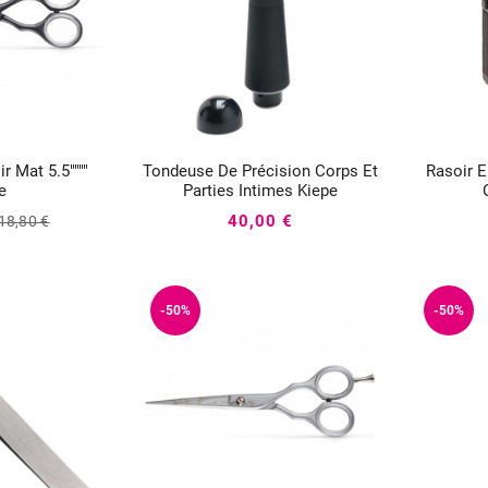
r Mat 5.5""""
Tondeuse De Précision Corps Et
Rasoir E




e
Parties Intimes Kiepe
40,00 €
18,80 €
-50%
-50%