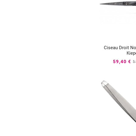
Ciseau Droit Noi


Kiep
59,40 €
1