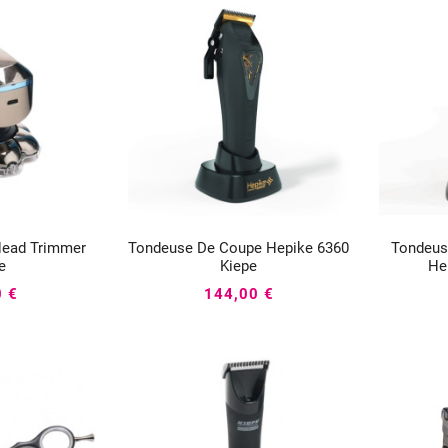
Head Trimmer
Tondeuse De Coupe Hepike 6360
Tondeus




e
Kiepe
He
0 €
144,00 €