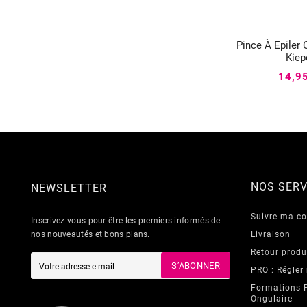
Pince À Epiler


Kiep
14,9
NOS SERV
NEWSLETTER
Suivre ma 
Inscrivez-vous pour être les premiers informés de
nos nouveautés et bons plans.
Livraison
Retour produ
S’ABONNER
PRO : Régler
Formations 
Ongulaire