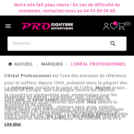
Notre site fait peau neuve ! En cas de difficulté de
connexion, contactez-nous au 04 93 80 09 00
(0)
0


ACCUEIL
MARQUES
L'ORÉAL PROFESSIONNEL
L'Oréal Professionnel
est l'une des marques de référence
pour le coiffeur depuis 1909, présente dans la plupart des
La
coloration
constitue le coeur de l'offre.
Majirel
propose
salons en Europe. Son catalogue couvre les besoins
la couverture permanente avec ammoniaque pour les
essentiels du métier : coloration, soin, coiffage et
Côté
soin
, la
Série Expert
décline shampooings et
cheveux blancs et un résultat durable.
Inoa
assure la
accessoires de cabine.
masques par typologie : cheveux secs, gras, colorés,
même tenue sans ammoniaque, grâce à une technologie
Les oxydants et eaux oxygénées associés assurent la
blonds, fins ou sensibilisés. La ligne
Scalp Advanced
cible
ODS à base d'huile.
Dia Light
et
Dia Richesse
couvrent le
cohérence du résultat technique. Les coffrets et la PLV
spécifiquement le cuir chevelu (purifiante antigras,
ton sur ton et les services rapides en cabine, avec une
(présentoirs, packs Majirel) sont pensés pour structurer le
apaisante, anti-pelliculaire). Les laques, gels et produits
carte de nuances adaptée aux retouches racines,
merchandising et faciliter la revente. L'Oréal Professionnel