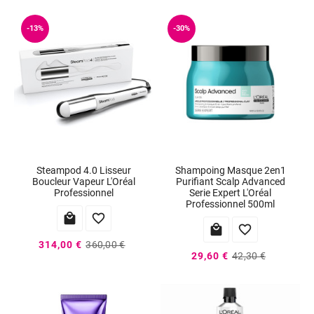
-13%
-30%
Steampod 4.0 Lisseur
Shampoing Masque 2en1
Boucleur Vapeur L'Oréal
Purifiant Scalp Advanced
Professionnel
Serie Expert L'Oréal
Professionnel 500ml




314,00 €
360,00 €
29,60 €
42,30 €