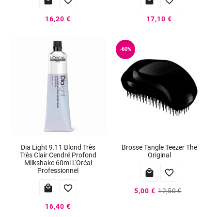




16,20 €
17,10 €
-60%
Dia Light 9.11 Blond Très
Brosse Tangle Teezer The
Très Clair Cendré Profond
Original
Milkshake 60ml L'Oréal
Professionnel




5,00 €
12,50 €
16,40 €