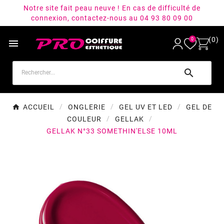
Notre site fait peau neuve ! En cas de difficulté de
connexion, contactez-nous au 04 93 80 09 00
(0)
0


ACCUEIL
ONGLERIE
GEL UV ET LED
GEL DE
COULEUR
GELLAK
GELLAK N°33 SOMETHIN'ELSE 10ML