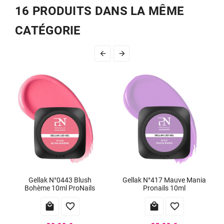
16 PRODUITS DANS LA MÊME
CATÉGORIE


Gellak N°0443 Blush
Gellak N°417 Mauve Mania
Bohème 10ml ProNails
Pronails 10ml



