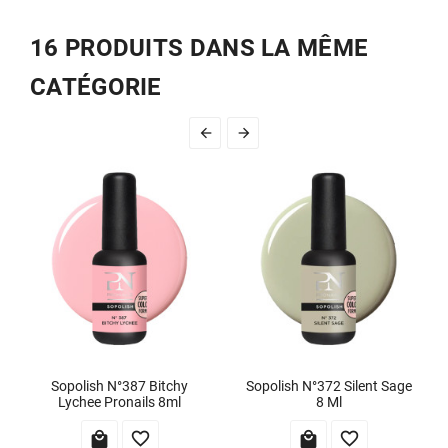
16 PRODUITS DANS LA MÊME
CATÉGORIE


Sopolish N°387 Bitchy
Sopolish N°372 Silent Sage
Lychee Pronails 8ml
8 Ml



