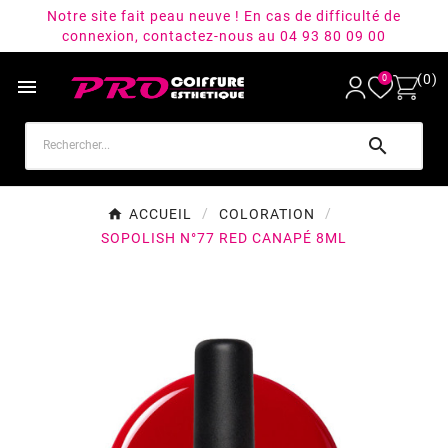
Notre site fait peau neuve ! En cas de difficulté de
connexion, contactez-nous au 04 93 80 09 00
(0)
0


ACCUEIL
COLORATION
SOPOLISH N°77 RED CANAPÉ 8ML