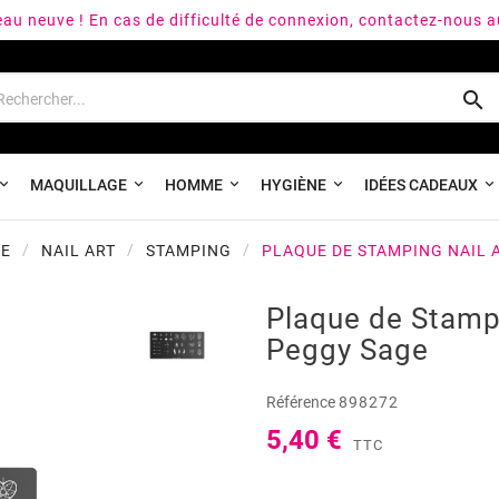
peau neuve ! En cas de difficulté de connexion, contactez-nous 

MAQUILLAGE
HOMME
HYGIÈNE
IDÉES CADEAUX
IE
NAIL ART
STAMPING
PLAQUE DE STAMPING NAIL 
Plaque de Stampi
Peggy Sage
Référence
898272
5,40 €
TTC