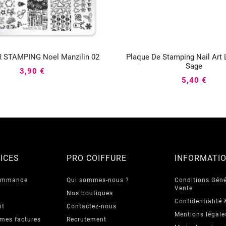
 STAMPING Noel Manzilin 02
Plaque De Stamping Nail Art






Sage
3,90 €
5,40 €
ICES
PRO COIFFURE
INFORMATI
commande
Qui sommes-nous ?
Conditions Géné
Vente
Nos boutiques
Confidentialité 
it
Contactez-nous
Mentions légale
 mes factures
Recrutement