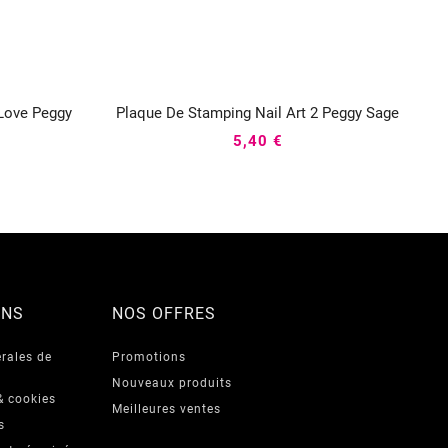
 Love Peggy
Plaque De Stamping Nail Art 2 Peggy Sage



5,40 €
ONS
NOS OFFRES
rales de
Promotions
Nouveaux produits
& cookies
Meilleures ventes
s