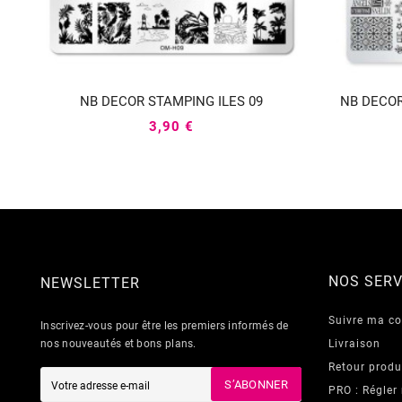
NB DECOR STAMPING ILES 09
NB DECOR



3,90 €
NOS SERV
NEWSLETTER
Suivre ma 
Inscrivez-vous pour être les premiers informés de
nos nouveautés et bons plans.
Livraison
Retour produ
S’ABONNER
PRO : Régler