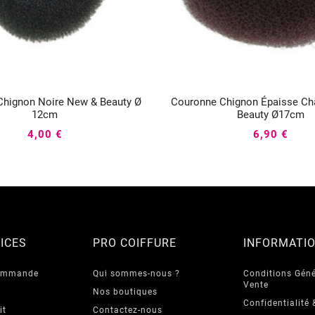
Chignon Noire New & Beauty Ø
Couronne Chignon Épaisse Ch






12cm
Beauty Ø17cm
4,00 €
6,90 €
ICES
PRO COIFFURE
INFORMATI
commande
Qui sommes-nous ?
Conditions Géné
Vente
Nos boutiques
Confidentialité 
it
Contactez-nous