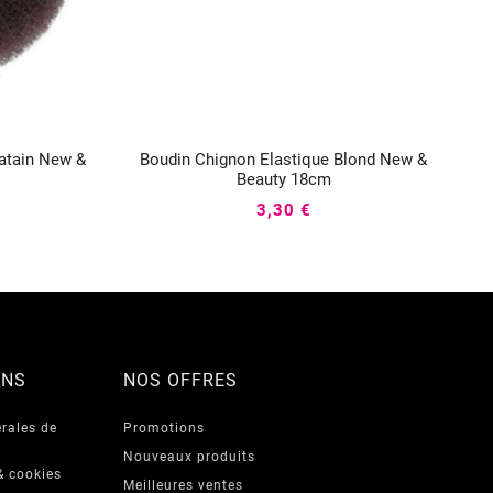
atain New &
Boudin Chignon Elastique Blond New &



Beauty 18cm
3,30 €
ONS
NOS OFFRES
rales de
Promotions
Nouveaux produits
& cookies
Meilleures ventes