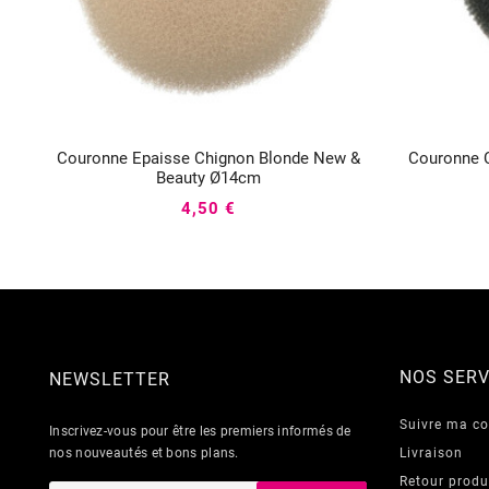
Couronne Epaisse Chignon Blonde New &
Couronne 



Beauty Ø14cm
4,50 €
NOS SERV
NEWSLETTER
Suivre ma 
Inscrivez-vous pour être les premiers informés de
nos nouveautés et bons plans.
Livraison
Retour produ