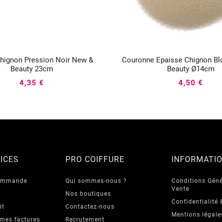
hignon Pression Noir New &
Couronne Epaisse Chignon B






Beauty 23cm
Beauty Ø14cm
4,35 €
4,50 €
ICES
PRO COIFFURE
INFORMATI
commande
Qui sommes-nous ?
Conditions Géné
Vente
Nos boutiques
Confidentialité 
it
Contactez-nous
Mentions légale
 mes factures
Recrutement