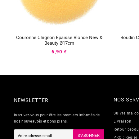
Couronne Chignon Épaisse Blonde New &
Boudin C



Beauty Ø17cm
6,90 €
NOS SERV
NEWSLETTER
Suivre ma 
Inscrivez-vous pour être les premiers informés de
nos nouveautés et bons plans.
Livraison
Retour produ
S’ABONNER
PRO : Régler