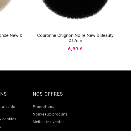
londe New &
Couronne Chignon Noire New & Beauty



Ø17cm
6,90 €
ONS
NOS OFFRES
rales de
Promotions
Nouveaux produits
& cookies
Meilleures ventes
s