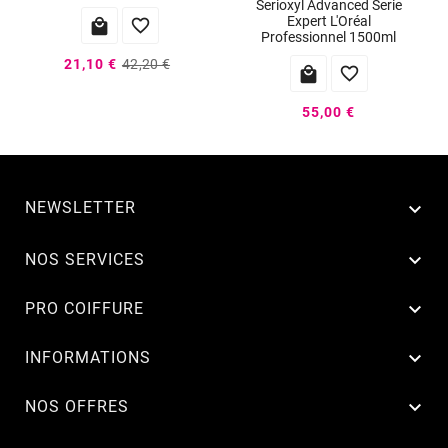
Serioxyl Advanced Serie
Expert L'Oréal


Professionnel 1500ml
21,10 €
42,20 €


55,00 €
NEWSLETTER


NOS SERVICES

PRO COIFFURE

INFORMATIONS

NOS OFFRES