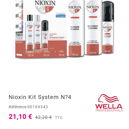
Nioxin Kit System N?4
Référence
00169343
21,10 €
42,20 €
TTC