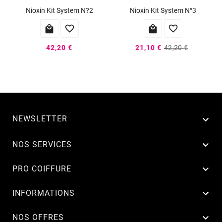
Nioxin Kit System N?2
Nioxin Kit System N°3




42,20 €
21,10 €
42,20 €
NEWSLETTER


NOS SERVICES

PRO COIFFURE

INFORMATIONS

NOS OFFRES