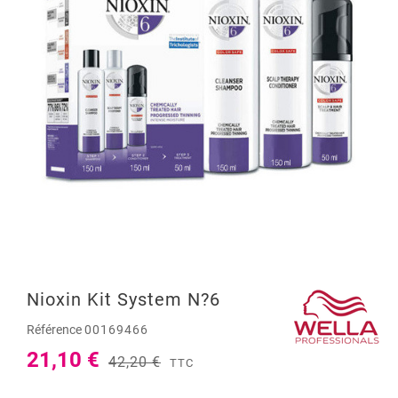
Nioxin Kit System N?6
Référence
00169466
21,10 €
42,20 €
TTC