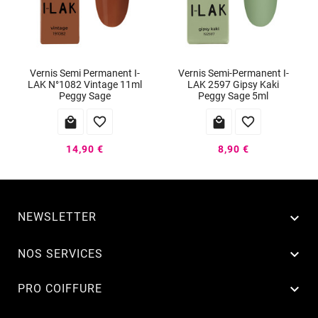
Vernis Semi Permanent I-
Vernis Semi-Permanent I-
LAK N°1082 Vintage 11ml
LAK 2597 Gipsy Kaki
Peggy Sage
Peggy Sage 5ml




14,90 €
8,90 €
NEWSLETTER


NOS SERVICES

PRO COIFFURE