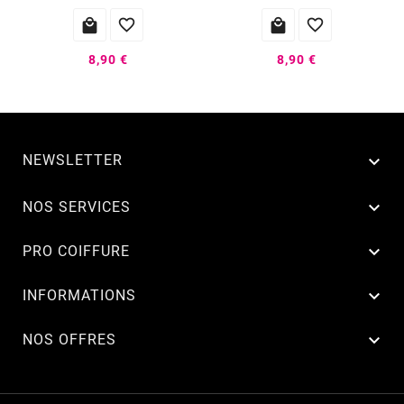




8,90 €
8,90 €
NEWSLETTER


NOS SERVICES

PRO COIFFURE

INFORMATIONS

NOS OFFRES