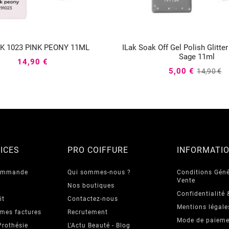
AK 1023 PINK PEONY 11ML
ILak Soak Off Gel Polish Glitte






Sage 11ml
14,90 €
5,00 €
14,90 €
ICES
PRO COIFFURE
INFORMATI
commande
Qui sommes-nous ?
Conditions Géné
Vente
Nos boutiques
Confidentialité 
it
Contactez-nous
Mentions légale
 mes factures
Recrutement
Mode de paieme
Prothésie
L'Actu Beauté - Blog