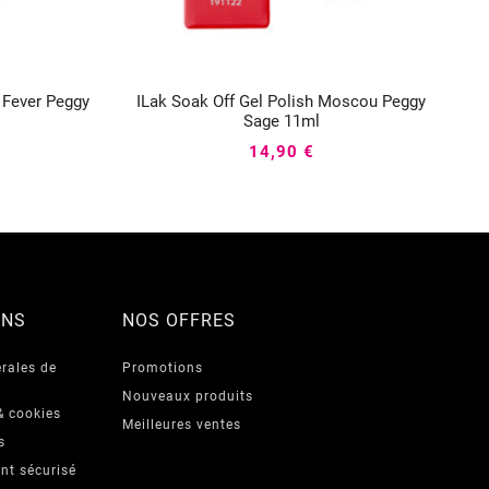
r Fever Peggy
ILak Soak Off Gel Polish Moscou Peggy



Sage 11ml
14,90 €
ONS
NOS OFFRES
rales de
Promotions
Nouveaux produits
& cookies
Meilleures ventes
s
nt sécurisé