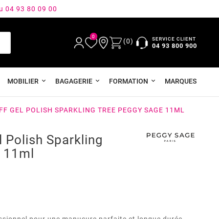
au 04 93 80 09 00
0
SERVICE CLIENT
(0)
04 93 800 900
MOBILIER
BAGAGERIE
FORMATION
MARQUES
FF GEL POLISH SPARKLING TREE PEGGY SAGE 11ML
l Polish Sparkling
e 11ml
sionnel pour une manucure parfaite et longue durée.