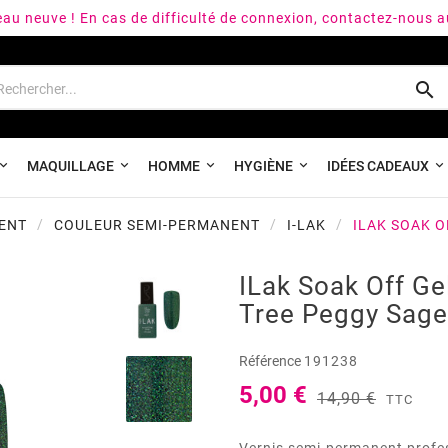
peau neuve ! En cas de difficulté de connexion, contactez-nous 

MAQUILLAGE
HOMME
HYGIÈNE
IDÉES CADEAUX
ENT
COULEUR SEMI-PERMANENT
I-LAK
ILAK SOAK O
ILak Soak Off Ge
Tree Peggy Sag
Référence
191238
5,00 €
14,90 €
TTC
Vernis semi-permanent profes