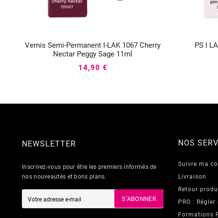
Vernis Semi-Permanent I-LAK 1067 Cherry
PS I L



Nectar Peggy Sage 11ml
14,90 €
NOS SERV
NEWSLETTER
Suivre ma 
Inscrivez-vous pour être les premiers informés de
nos nouveautés et bons plans.
Livraison
Retour produ
S’ABONNER
PRO : Régler
Formations 