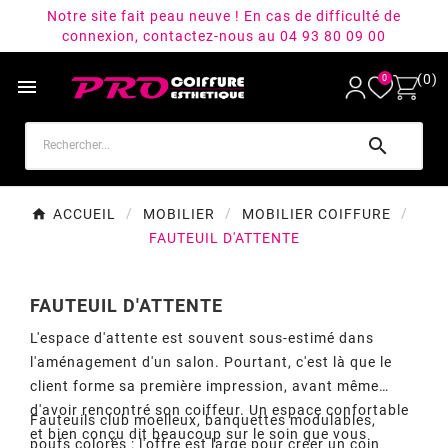
Notre site fait peau neuve ! En cas de difficulté de
connexion, contactez-nous au 04 93 80 09 00
(0)
0


ACCUEIL
MOBILIER
MOBILIER COIFFURE
FAUTEUIL D'ATTENTE
FAUTEUIL D'ATTENTE
L'espace d'attente est souvent sous-estimé dans
l'aménagement d'un salon. Pourtant, c'est là que le
client forme sa première impression, avant même
d'avoir rencontré son coiffeur. Un espace confortable
Fauteuils club moelleux, banquettes modulables,
et bien conçu dit beaucoup sur le soin que vous
poufs colorés : l'offre est large pour créer un coin