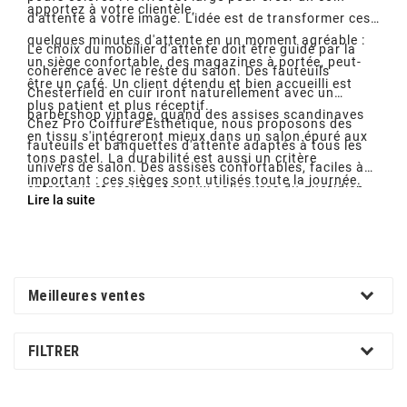
apportez à votre clientèle.
d'attente à votre image. L'idée est de transformer ces
quelques minutes d'attente en un moment agréable :
Le choix du mobilier d'attente doit être guidé par la
un siège confortable, des magazines à portée, peut-
cohérence avec le reste du salon. Des fauteuils
être un café. Un client détendu et bien accueilli est
Chesterfield en cuir iront naturellement avec un
plus patient et plus réceptif.
barbershop vintage, quand des assises scandinaves
Chez Pro Coiffure Esthétique, nous proposons des
en tissu s'intégreront mieux dans un salon épuré aux
fauteuils et banquettes d'attente adaptés à tous les
tons pastel. La durabilité est aussi un critère
univers de salon. Des assises confortables, faciles à
important : ces sièges sont utilisés toute la journée.
entretenir et résistantes aux salissures du quotidien.
Lire la suite
Meilleures ventes
FILTRER