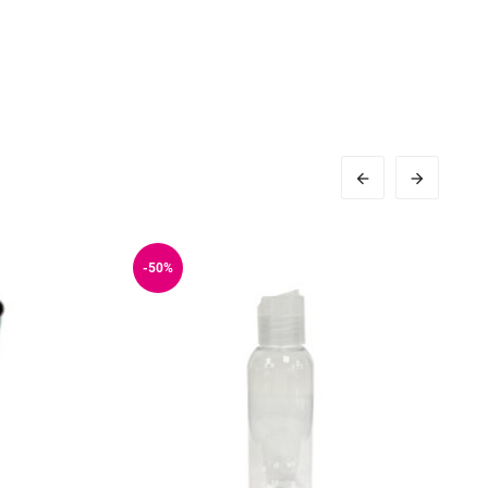


-50%