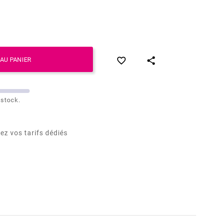


AU PANIER
 stock.
ez vos tarifs dédiés