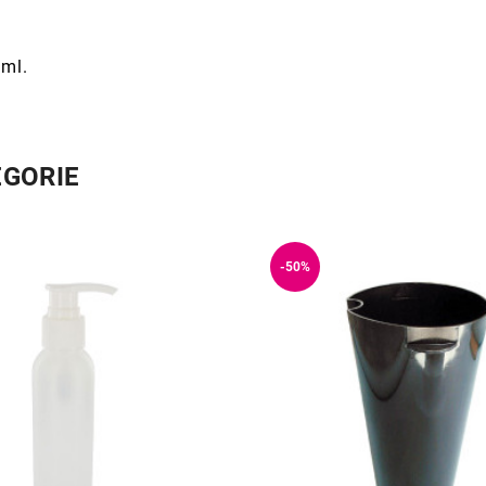
0ml.
ÉGORIE
-50%