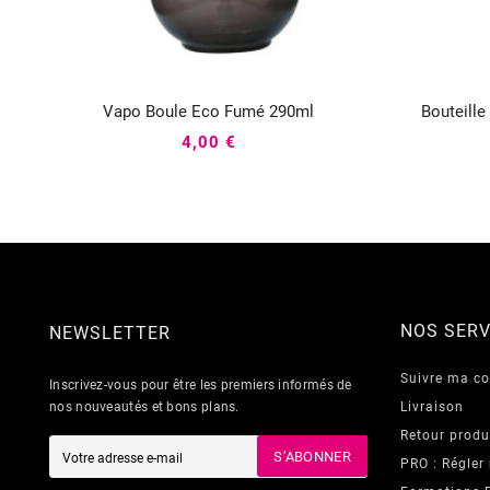
Vapo Boule Eco Fumé 290ml
Bouteill



4,00 €
NOS SERV
NEWSLETTER
Suivre ma 
Inscrivez-vous pour être les premiers informés de
nos nouveautés et bons plans.
Livraison
Retour produ
S’ABONNER
PRO : Régler