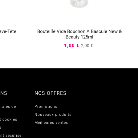
ave-Tête
Bouteille Vide Bouchon À Bascule New &



Beauty 125ml
1,00 €
2,00 €
ONS
NOS OFFRES
rales de
Promotions
Nouveaux produits
& cookies
Meilleures ventes
s
nt sécurisé