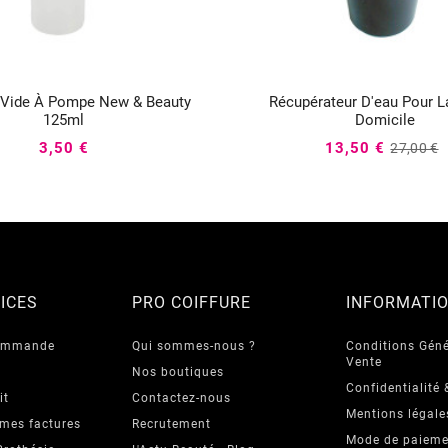
e Vide À Pompe New & Beauty
Récupérateur D'eau Pour L






125ml
Domicile
3,50 €
13,50 €
27,00 €
ICES
PRO COIFFURE
INFORMATI
commande
Qui sommes-nous ?
Conditions Géné
Vente
Nos boutiques
Confidentialité 
it
Contactez-nous
Mentions légale
 mes factures
Recrutement
Mode de paieme