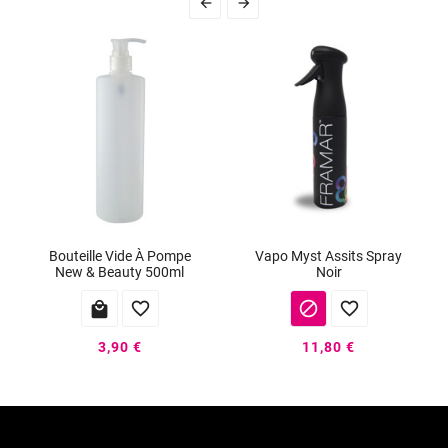


Bouteille Vide À Pompe
Vapo Myst Assits Spray
New & Beauty 500ml
Noir




3,90 €
11,80 €