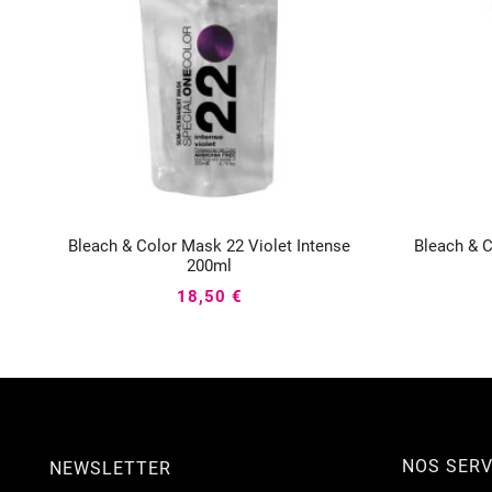
Bleach & Color Mask 22 Violet Intense
Bleach & 



200ml
18,50 €
NOS SERV
NEWSLETTER