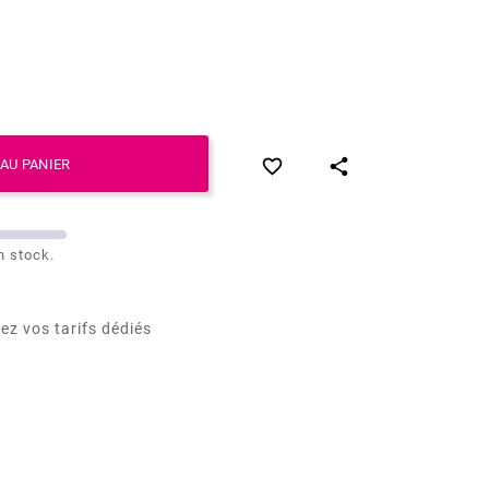


AU PANIER
n stock.
ez vos tarifs dédiés