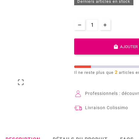
Derniers articles en stock

AJOUTER 
2
Il ne reste plus que
articles e

Professionnels : découvr
Livraison Colissimo