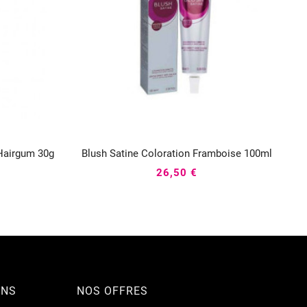
 Hairgum 30g
Blush Satine Coloration Framboise 100ml



26,50 €
ONS
NOS OFFRES