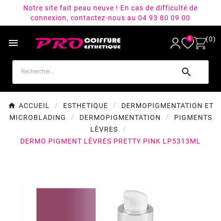
Notre site fait peau neuve ! En cas de difficulté de
connexion, contactez-nous au 04 93 80 09 00
(0)
0


ACCUEIL
ESTHETIQUE
DERMOPIGMENTATION ET
MICROBLADING
DERMOPIGMENTATION
PIGMENTS
LÈVRES
DERMO PIGMENT LÈVRES PRETTY PINK LP5313ML