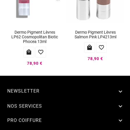
Dermo Pigment Lèvres
Dermo Pigment Lèvres
LP62 Cosmopolitan Biotic
Salmon Pink LP4213ml
Phocea 13ml




78,90 €
78,90 €
NEWSLETTER


NOS SERVICES

PRO COIFFURE