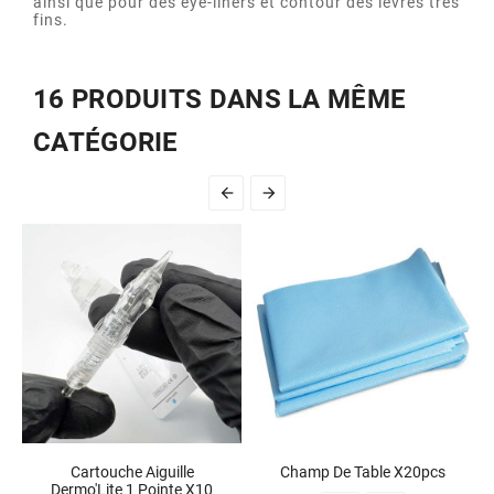
ainsi que pour des eye-liners et contour des lèvres très
fins.
16 PRODUITS DANS LA MÊME
CATÉGORIE


Cartouche Aiguille
Champ De Table X20pcs
Dermo'Lite 1 Pointe X10