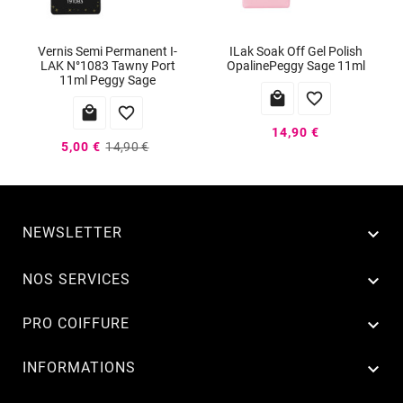
Vernis Semi Permanent I-
ILak Soak Off Gel Polish
LAK N°1083 Tawny Port
OpalinePeggy Sage 11ml
11ml Peggy Sage




14,90 €
5,00 €
14,90 €
NEWSLETTER


NOS SERVICES

PRO COIFFURE

INFORMATIONS