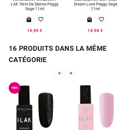
LAK Terre De Sienne Peggy
Dream Love Peggy Sage
Sage 11ml
11ml




14,90 €
14,90 €
16 PRODUITS DANS LA MÊME
CATÉGORIE


-66%