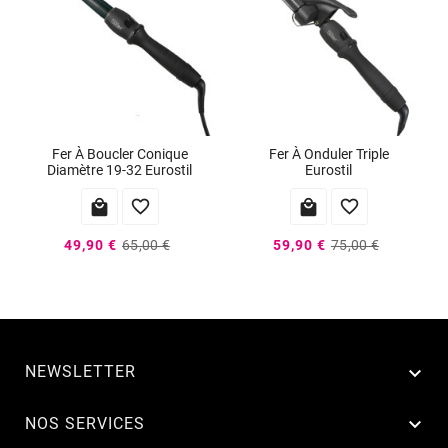
Fer À Boucler Conique
Fer À Onduler Triple
Diamètre 19-32 Eurostil
Eurostil




49,90 €
65,00 €
59,90 €
75,00 €
NEWSLETTER


NOS SERVICES