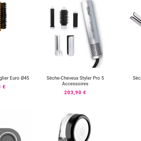
lier Euro Ø45
Sèche-Cheveux Styler Pro 5
Sèc




Accessoires
0 €
203,90 €