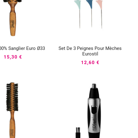
00% Sanglier Euro Ø33
Set De 3 Peignes Pour Mèches






Eurostil
15,30 €
12,60 €