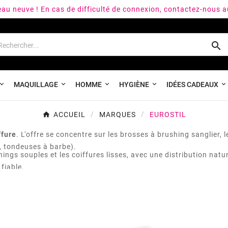
peau neuve ! En cas de difficulté de connexion, contactez-nous 

MAQUILLAGE
HOMME
HYGIÈNE
IDÉES CADEAUX
ACCUEIL
MARQUES
EUROSTIL
ffure
. L'offre se concentre sur les brosses à brushing sanglier,
, tondeuses à barbe).
ngs souples et les coiffures lisses, avec une distribution nature
fiable.