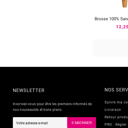
Brosse 100% Sang


12,2
NOS SERV
NEWSLETTER
Suivre ma 
Inscrivez-vous pour être les premiers informés de
nos nouveautés et bons plans.
Livraison
Retour produ
S’ABONNER
PRO : Régler