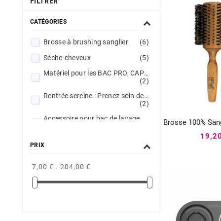
FILTRER
CATÉGORIES
Brosse à brushing sanglier
(6)
Sèche-cheveux
(5)
Matériel pour les BAC PRO, CAP et BTS Esthétique
(2)
Rentrée sereine : Prenez soin de vous
(2)
Accessoire pour bac de lavage
Brosse 100% Sang
(1)


19,2
Les tendances du moment
(1)
PRIX
Peigne
(1)
7,00 € - 204,00 €
Tondeuse à barbe
(1)