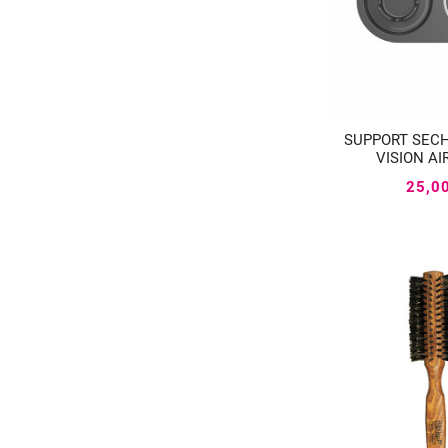
SUPPORT SEC


VISION AI
25,0