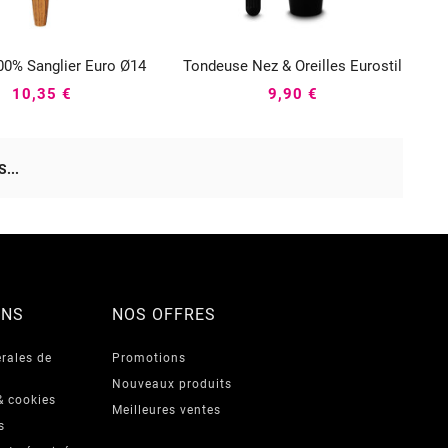
00% Sanglier Euro Ø14
Tondeuse Nez & Oreilles Eurostil






10,35 €
9,90 €
...
ONS
NOS OFFRES
rales de
Promotions
Nouveaux produits
& cookies
Meilleures ventes
s