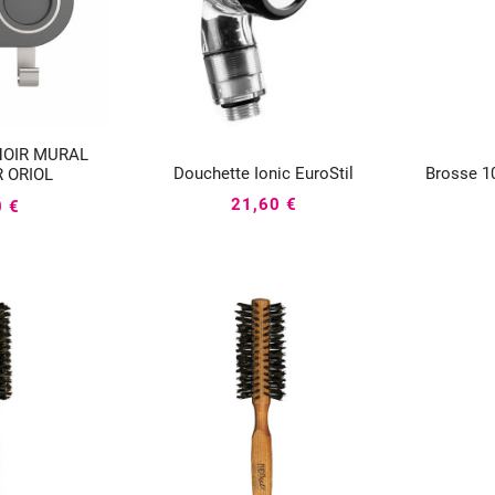
HOIR MURAL

Douchette Ionic EuroStil
Brosse 1
R ORIOL



21,60 €
0 €