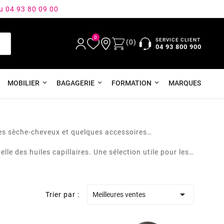
au 04 93 80 09 00
0
SERVICE CLIENT
(0)
04 93 800 900
MOBILIER
BAGAGERIE
FORMATION
MARQUES
 les sèche-cheveux et quelques accessoires
lle des huiles capillaires. Une sélection utile pour les

Trier par :
Meilleures ventes