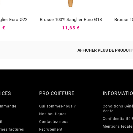
lier Euro Ø22
Brosse 100% Sanglier Euro Ø18
Brosse 1




5 €
11,65 €
AFFICHER PLUS DE PRODUITS
ICES
PRO COIFFURE
INFORMATI
commande
Qui sommes-nous ?
Conditions Géné
Vente
Nos boutiques
Confidentialité 
it
Contactez-nous
Mentions légale
 mes factures
Recrutement