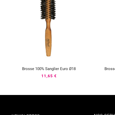
Brosse 100% Sanglier Euro Ø18
Bross



11,65 €