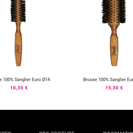
e 100% Sanglier Euro Ø14
Brosse 100% Sanglier Eu






10,35 €
15,30 €