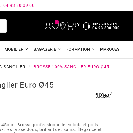
au 04 93 80 09 00
0
SERVICE CLIENT
(0)
04 93 800 900
MOBILIER
BAGAGERIE
FORMATION
MARQUES
G SANGLIER
BROSSE 100% SANGLIER EURO Ø45
glier Euro Ø45
 45mm. Brosse professionnelle en bois et poils
x, les laisse doux, brillants et sains. Élégance et