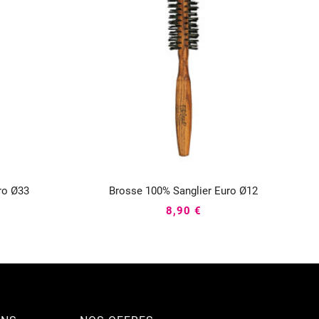
ro Ø33
Brosse 100% Sanglier Euro Ø12



8,90 €