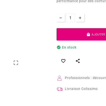
performance pour des coiffur

AJOUTER 

En stock



Professionnels : découvr
Livraison Colissimo