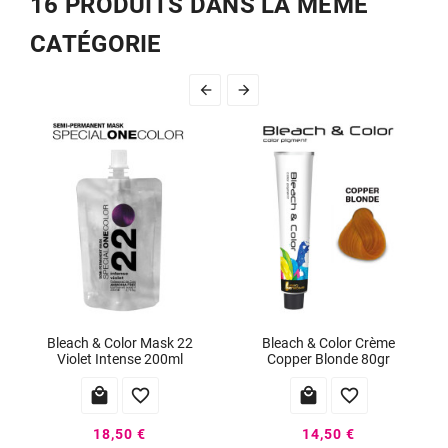
16 PRODUITS DANS LA MÊME
CATÉGORIE


Bleach & Color Mask 22
Bleach & Color Crème
Violet Intense 200ml
Copper Blonde 80gr




18,50 €
14,50 €