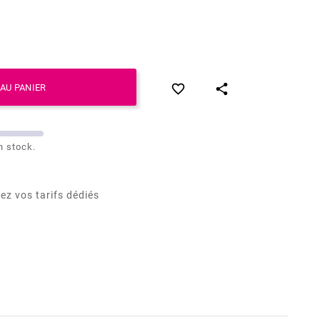


AU PANIER
n stock.
ez vos tarifs dédiés