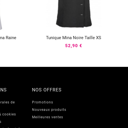
ina Raine
Tunique Mina Noire Taille XS



52,90 €
ONS
NOS OFFRES
rales de
Promotions
Nouveaux produits
& cookies
Meilleures ventes
s