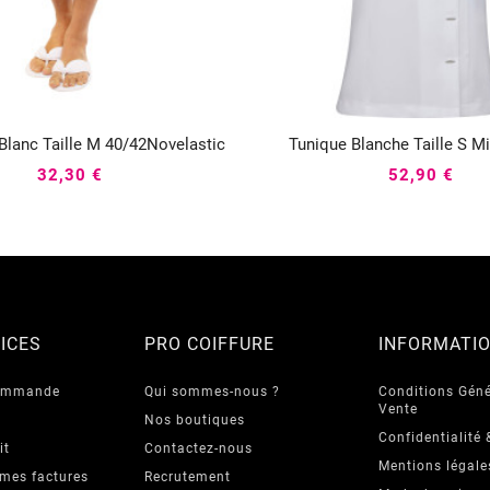
Blanc Taille M 40/42Novelastic
Tunique Blanche Taille S M






32,30 €
52,90 €
ICES
PRO COIFFURE
INFORMATI
commande
Qui sommes-nous ?
Conditions Géné
Vente
Nos boutiques
Confidentialité 
it
Contactez-nous
Mentions légale
 mes factures
Recrutement