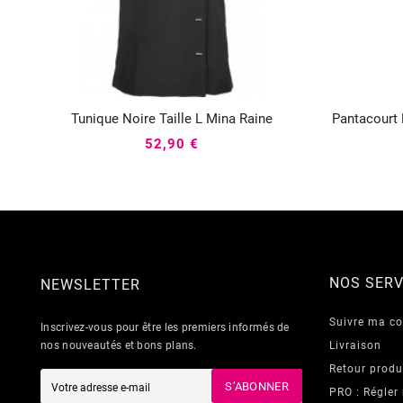
Tunique Noire Taille L Mina Raine
Pantacourt 



52,90 €
NOS SERV
NEWSLETTER
Suivre ma 
Inscrivez-vous pour être les premiers informés de
nos nouveautés et bons plans.
Livraison
Retour produ
S’ABONNER
PRO : Régler