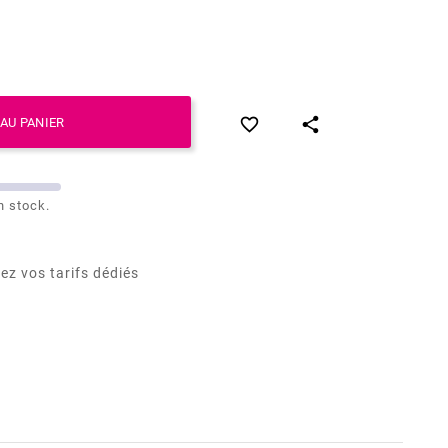


AU PANIER
n stock.
ez vos tarifs dédiés