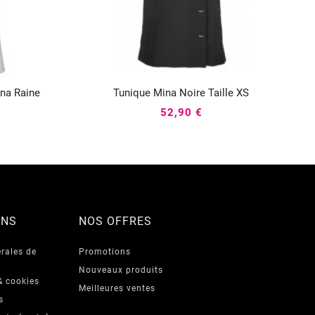
ina Raine
Tunique Mina Noire Taille XS
P



52,90 €
ONS
NOS OFFRES
rales de
Promotions
Nouveaux produits
& cookies
Meilleures ventes
s