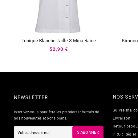
Tunique Blanche Taille S Mina Raine
Kimono



52,90 €
NOS SERV
NEWSLETTER
Suivre ma 
Inscrivez-vous pour être les premiers informés de
nos nouveautés et bons plans.
Livraison
Retour produ
S’ABONNER
PRO : Régler