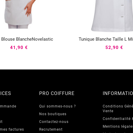
 Blouse BlancheNovelastic
Tunique Blanche Taille L M






41,90 €
52,90 €
ICES
PRO COIFFURE
INFORMATI
commande
Qui sommes-nous ?
Conditions Géné
Vente
Nos boutiques
Confidentialité 
it
Contactez-nous
Mentions légale
 mes factures
Recrutement